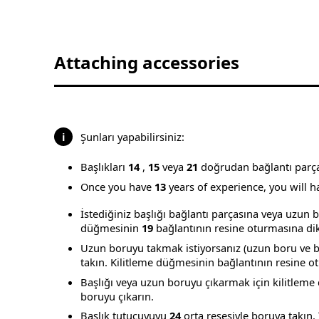
Attaching accessories
i
Şunları yapabilirsiniz:
Başlıkları
14
,
15
veya
21
doğrudan bağlantı parças
Once you have
13
years of experience, you will ha
İstediğiniz başlığı bağlantı parçasına veya uzun b
düğmesinin
19
bağlantının resine oturmasına dik
Uzun boruyu takmak istiyorsanız (uzun boru ve ba
takın. Kilitleme düğmesinin bağlantının resine o
Başlığı veya uzun boruyu çıkarmak için kilitleme
boruyu çıkarın.
Başlık tutucuyuyu
24
orta resesiyle boruya takın. 