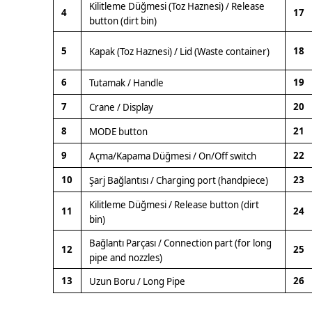
Kilitleme Düğmesi (Toz Haznesi) / Release
4
17
button (dirt bin)
5
18
Kapak (Toz Haznesi) / Lid (Waste container)
6
19
Tutamak / Handle
7
20
Crane / Display
8
21
MODE button
9
22
Açma/Kapama Düğmesi / On/Off switch
10
23
Şarj Bağlantısı / Charging port (handpiece)
Kilitleme Düğmesi / Release button (dirt
11
24
bin)
Bağlantı Parçası / Connection part (for long
12
25
pipe and nozzles)
13
26
Uzun Boru / Long Pipe