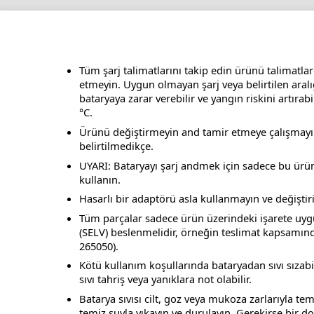
Tüm şarj talimatlarını takip edin ürünü talimatlard
etmeyin. Uygun olmayan şarj veya belirtilen aralı
bataryaya zarar verebilir ve yangın riskini artıra
°C.
Ürünü değiştirmeyin and tamir etmeye çalışmayı
belirtilmedikçe.
UYARI: Bataryayı şarj andmek için sadece bu ürünle
kullanın.
Hasarlı bir adaptörü asla kullanmayın ve değiştiri
Tüm parçalar sadece ürün üzerindeki işarete uyg
(SELV) beslenmelidir, örneğin teslimat kapsamı
265050).
Kötü kullanım koşullarında bataryadan sıvı sızabi
sıvı tahriş veya yanıklara not olabilir.
Batarya sıvısı cilt, goz veya mukoza zarlarıyla t
temiz suyla yıkayın ve durulayın. Gerekirse bir d