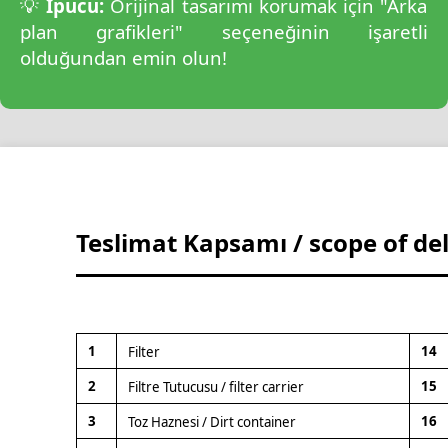
💡
İpucu:
Orijinal tasarımı korumak için "Arka
plan grafikleri" seçeneğinin işaretli
olduğundan emin olun!
Teslimat Kapsamı / scope of de
1
14
Filter
2
15
Filtre Tutucusu / filter carrier
3
16
Toz Haznesi / Dirt container