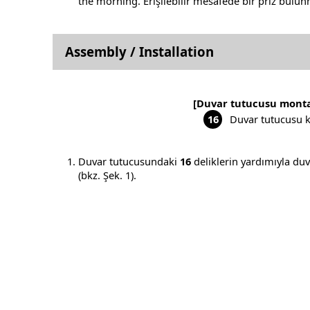
the morning. Erişilebilir mesafede bir priz bulunm
Assembly / Installation
[Duvar tutucusu monta
16
Duvar tutucusu
Duvar tutucusundaki
16
deliklerin yardımıyla du
(bkz. Şek. 1).