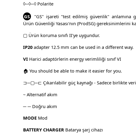
◊─◊─◊ Polarite
GS
"GS" işareti "test edilmiş güvenlik" anlamına g
Ürün Güvenliği Yasası'nın (ProdSG) gereksinimlerini kar
▢ Ürün koruma sınıfı II'ye uygundur.
IP20
adapter 12.5 mm can be used in a different way.
VI
Harici adaptörlerin energy verimliliği sınıf VI
🏠 You should be able to make it easier for you.
⊐─▢─⊏ Çıkarılabilir güç kaynağı - Sadece birlikte veri
~ Alternatif akım
─ ─ Doğru akım
MODE
Mod
BATTERY CHARGER
Batarya şarj cihazı