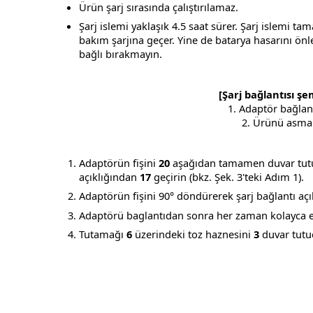
Ürün şarj sırasında çalıştırılamaz.
Şarj islemi yaklaşık 4.5 saat sürer. Şarj islemi 
bakım şarjına geçer. Yine de batarya hasarını önl
bağlı bırakmayın.
[Şarj bağlantısı şe
1. Adaptör bağlant
2. Ürünü asma
Adaptörün fişini
20
aşağıdan tamamen duvar tu
açıklığından
17
geçirin (bkz. Şek. 3'teki Adım 1).
Adaptörün fişini 90° döndürerek şarj bağlantı açık
Adaptörü baglantıdan sonra her zaman kolayca eri
Tutamağı
6
üzerindeki toz haznesini
3
duvar tutuc