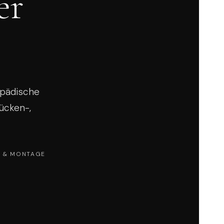
er
opädische
ücken-,
G & MONTAGE