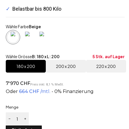
✓
Belastbar bis 800 Kilo
Wähle Farbe
Beige
Wähle Grösse
B: 180 x L: 200
5 Stk.
auf Lager
180 x 200
200 x 200
220 x 200
7'970
CHF
Preis inkl. 8,1 % MwSt.
Oder
664
CHF
/mtl.
- 0% Finanzierung
Menge