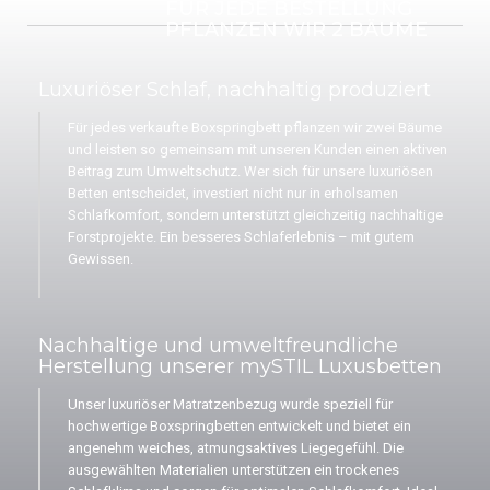
FÜR JEDE BESTELLUNG
PFLANZEN WIR 2 BÄUME
Luxuriöser Schlaf, nachhaltig produziert
Für jedes verkaufte Boxspringbett pflanzen wir zwei Bäume
und leisten so gemeinsam mit unseren Kunden einen aktiven
Beitrag zum Umweltschutz. Wer sich für unsere luxuriösen
Betten entscheidet, investiert nicht nur in erholsamen
Schlafkomfort, sondern unterstützt gleichzeitig nachhaltige
Forstprojekte. Ein besseres Schlaferlebnis – mit gutem
Gewissen.
Nachhaltige und umweltfreundliche
Herstellung unserer mySTIL Luxusbetten
Unser luxuriöser Matratzenbezug wurde speziell für
hochwertige Boxspringbetten entwickelt und bietet ein
angenehm weiches, atmungsaktives Liegegefühl. Die
ausgewählten Materialien unterstützen ein trockenes