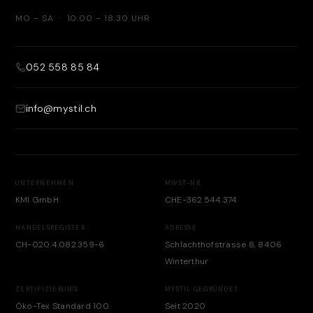
MO – SA · 10:00 – 18:30 UHR
052 558 85 84
info@mystil.ch
UNTERNEHMEN
MWST-NR.
KMI GmbH
CHE-362.544.374
HANDELSREGISTER
ADRESSE
CH-020.4.082.359-6
Schlachthofstrasse 8, 8406
Winterthur
ZERTIFIZIERUNG
MYSTIL GEGRÜNDET
Öko-Tex Standard 100
Seit 2020