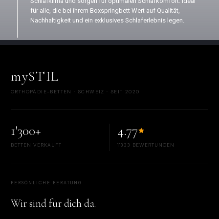
Schlafklima und sorgen für optimalen Schlafkomfort. Ideal
für alle, die bei ihrem Boxspringbett Wert auf Qualität,
Nachhaltigkeit und ein exklusives Schlaferlebnis legen.
mySTIL
ORTHOPÄDIE-BETTEN · SCHWEIZ · SEIT 2020
1'300+
4.77
BETTEN VERKAUFT
1'333 BEWERTUNGEN
PERSÖNLICHE BERATUNG
Wir sind für dich da.