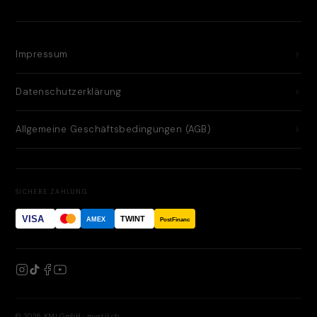
Impressum
Datenschutzerklärung
Allgemeine Geschäftsbedingungen (AGB)
SICHERE ZAHLUNG
VISA
TWINT
AMEX
PostFinance
© 2026 KMI GmbH · mystil.ch