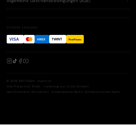
Allgemeine Geschäftsbedingungen (AGB)
SICHERE ZAHLUNG
VISA
TWINT
AMEX
PostFinance
© 2026 KMI GmbH · mystil.ch
Alle Preise inkl. MwSt. · Lieferung nur in die Schweiz
Gerichtsstand: Winterthur · Anwendbares Recht: Schweizerisches Recht