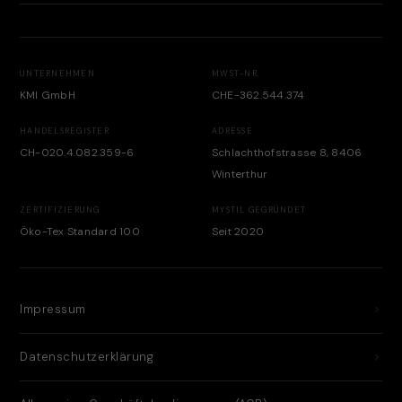
UNTERNEHMEN
MWST-NR.
KMI GmbH
CHE-362.544.374
HANDELSREGISTER
ADRESSE
CH-020.4.082.359-6
Schlachthofstrasse 8, 8406
Winterthur
ZERTIFIZIERUNG
MYSTIL GEGRÜNDET
Öko-Tex Standard 100
Seit 2020
Impressum
Datenschutzerklärung