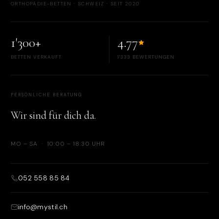
ORTHOPÄDIE-BETTEN · SCHWEIZ · SEIT 2020
1'300+
4.77
BETTEN VERKAUFT
1'333 BEWERTUNGEN
PERSÖNLICHE BERATUNG
Wir sind für dich da.
MO – SA · 10:00 – 18:30 UHR
052 558 85 84
info@mystil.ch