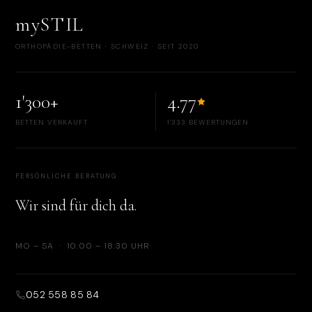
mySTIL
ORTHOPÄDIE-BETTEN · SCHWEIZ · SEIT 2020
1'300+
4.77
BETTEN VERKAUFT
1'333 BEWERTUNGEN
PERSÖNLICHE BERATUNG
Wir sind für dich da.
MO – SA · 10:00 – 18:30 UHR
052 558 85 84