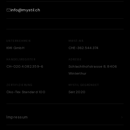
info@mystil.ch
UNTERNEHMEN
MWST-NR.
KMI GmbH
CHE-362.544.374
HANDELSREGISTER
ADRESSE
CH-020.4.082.359-6
Schlachthofstrasse 8, 8406
Winterthur
ZERTIFIZIERUNG
MYSTIL GEGRÜNDET
Öko-Tex Standard 100
Seit 2020
Impressum