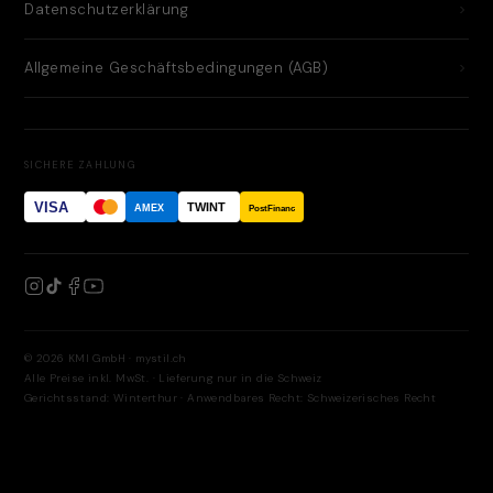
Datenschutzerklärung
Allgemeine Geschäftsbedingungen (AGB)
SICHERE ZAHLUNG
VISA
TWINT
AMEX
PostFinance
© 2026 KMI GmbH · mystil.ch
Alle Preise inkl. MwSt. · Lieferung nur in die Schweiz
Gerichtsstand: Winterthur · Anwendbares Recht: Schweizerisches Recht