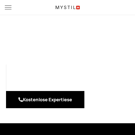
MYSTIL
REDBUY - deine Nr. 1 für
Haushaltsgeräte
Entspann dich – Redbuy kümmert sich um alles! Als 2. größter
Anbieter für Haushaltsgeräte in der Schweiz bieten wir
Komplettservice für Verwaltungen, Neubauten, Privatkunden
und Grossprojekte – schnell und professionell.
Kostenlose Expertiese