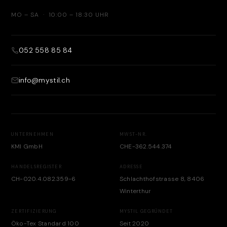
MO – SA · 10:00 – 18:30 UHR
052 558 85 84
info@mystil.ch
UNTERNEHMEN
MWST-NR.
KMI GmbH
CHE-362.544.374
HANDELSREGISTER
ADRESSE
CH-020.4.082.359-6
Schlachthofstrasse 8, 8406
Winterthur
ZERTIFIZIERUNG
MYSTIL GEGRÜNDET
Öko-Tex Standard 100
Seit 2020